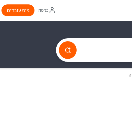
איקון
גיוס עובדים
כניסה
התחברות
ה