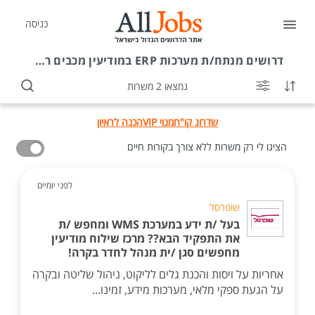
כניסה
דרושים
מנתח/ת מערכות ERP במודיעין מכבים רעות
נמצאו 2 משרות
שדרוג קו"ח
מנוי VIP
הכנה לראיון
הציגו לי רק משרות ללא צורך בקורות חיים
לפני יומיים
שופרסל
בעל /ת ידע במערכת WMS ומחפש /ת
את התפקיד הבא?? מרכז שילוח מודיעין
מחפשים סגן /ית מנהל לחדר בקרה!
אחריות על ויסות והכנת גלים לליקוט, ניהול שליטה ובקרה
על הגעת ספקי מלאי, מערכות מידע, זמינו...