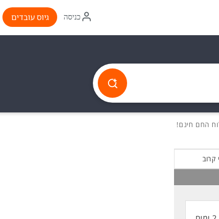
איקון
גיוס עובדים
כניסה
התחברות
 קרוב
2 ימים