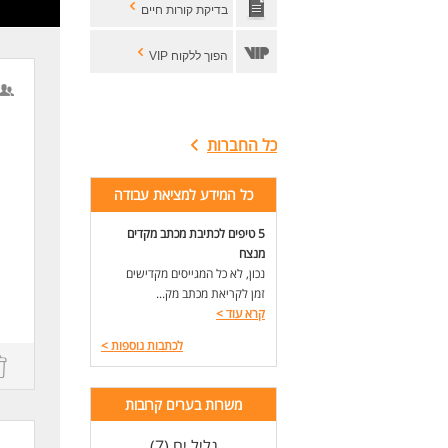
בדיקת קורות חיים
ering
הפוך ללקוח VIP
לצד
כישורי al
כל החברות
reduction
לעו
כל המידע למציאת עבודה
5 טיפים לכתיבת מכתב מקדים
מנצח
נכון, לא כל המגייסים מקדישים
זמן לקריאת מכתב מק...
קרא עוד
>
לכתבות נוספות
>
משרות בערים קרובות
,
גליל ים (7)