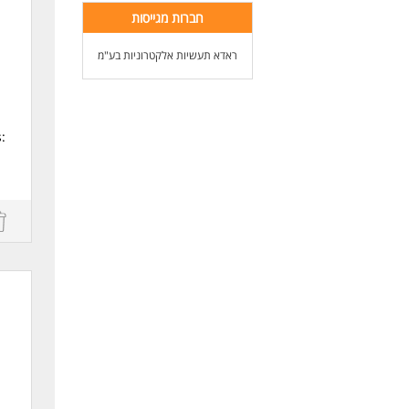
חברות מגייסות
ראדא תעשיות אלקטרוניות בע"מ
:
e
nd
g.
d
,