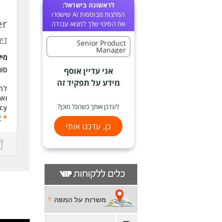
לראשונה בישראל:
המלצות מבוססות AI שישפרו
er
את הסיכוי שלך למצוא עבודה
דיא
Senior Product
Manager
מי
סו
אני עדיין אוסף
מידע על תפקיד זה
לעדכן אותך כשהכל מוכן?
ע
כן, עדכנו אותי
והו
הגד
mass data לט
במסגר
כולל ytics
אחר
משרות על המפה
דרי
BSc רלו