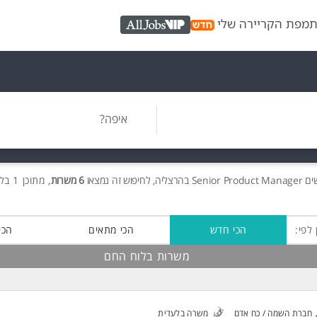
ת
מפת הקריירה שלי
AllJobs VIP
איפה?
ים
Senior Product Manager בהרצליה, לחיפוש זה נמצאו
6 משרות
, מתוכן 1 בלוח החם חינם!
 לפי:
הכי חדש
הכי מתאים
הכי
משרות בלוח החם
חברת השמה / כח אדם
משרה בלעדית