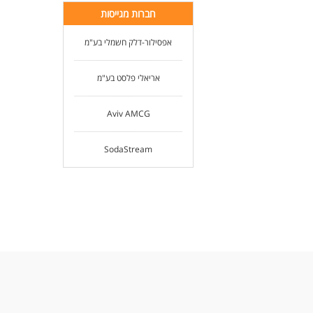
חברות מגייסות
אפסילור-דלק חשמלי בע"מ
אריאלי פלסט בע"מ
Aviv AMCG
SodaStream