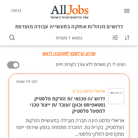
כניסה
דרושים
מנהל/ת אחזקה בתעשייה עבודה מועדפת
נמצאו 1 משרות
שדרוג קו"ח
מנוי VIP
הכנה לראיון
הציגו לי רק משרות ללא צורך בקורות חיים
לפני 19 שעות
אריאלי פלסט בע"מ
דרוש /ה טכנאי /ת הזרקת פלסטיק
(סטאפיסט וכוון) /עובד /ת ייצור טכני
למפעל פלסטיק
אריאלי פלסט הינה חברה מובילה בתעשיית הזרקות
הפלסטיק, בקרית גת. החברה מתמחה במתן שירותי ייצור
מתקדמים לחלקי פלסטי...