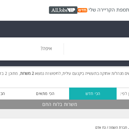
ת
מפת הקריירה שלי
AllJobs VIP
איפה?
ים
מנהל/ת אחזקה בתעשייה ביקנעם עילית, לחיפוש זה נמצאו
2 משרות
, מתוכן 2 בלוח החם חינם!
 לפי:
הכי חדש
הכי מתאים
הכי
משרות בלוח החם
חברת השמה / כח אדם