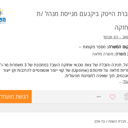
רת הייטק ביקנעם מגייסת מנהל /ת
זקה
ב - הון אנושי
קום המשרה:
מספר מקומות
ג משרה:
משרה מלאה
ול, חניכה והובלה של צוות טכנאי אחזקה העובד במתכונת של 3 משמרות (א'-ו').
אחריות מלאה על זמינותם (Uptime) של קווי ייצור אוטומטיים להרכבות וקו ייצור
גנטים, תוך שאיפה למצוינות תפעולית.
ור תשתית פעילות האחזקה והכיולים במערכת המידע (Priority).
וד
...
דה ויישום של נהלי בטיחות בעבודה, בדגש על עבודה בחדרים מבוקרים ובסביבת
גנטים.
8756965
הגשת מועמדו
הובלת מחלקת האחזקה ממענה לתקלות שבר (Reactive) למודל של אחזקה
ויה.
כתיבה, עדכון והטמעה של הוראות עבודה (SOPs), נהלי תחזוקה, ותיעוד מלא של
לויות האחזקה.
ניהול מערך חלקי החיל
חברת השמה / כח אדם
י מינימום קריטי, וביצוע רכש מול ספקים בארץ ובחו"ל למניעת השבתות קו.