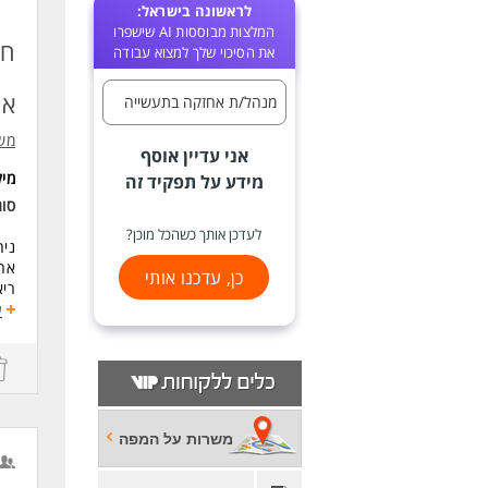
לראשונה בישראל:
המלצות מבוססות AI שישפרו
חב
את הסיכוי שלך למצוא עבודה
אח
מנהל/ת אחזקה בתעשייה
משא
אני עדיין אוסף
מי
מידע על תפקיד זה
סו
לעדכן אותך כשהכל מוכן?
ניה
כן, עדכנו אותי
ריא
שיפ
ע
הקפ
ריא
וחז
פעי
משרות על המפה
מלא