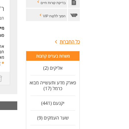
בדיקת קורות חיים
ר"
מוכנ
פיקו
הפוך ללקוח VIP
חב
עבו
דרי
מי
הנד
סו
כל החברות
ביו
אחר
חבר
lt).
משרות בערים קרובות
מוכ
היכ
ע
ניסיון 
דרי
אליקים (2)
הבנ
הנד
אנג
פארק מדע ותעשייה מבוא
ספק
ביו
כרמל (17)
יכו
ראי
lt).
מיו
היכ
יקנעם (441)
לעו
מיו
שער העמקים (9)