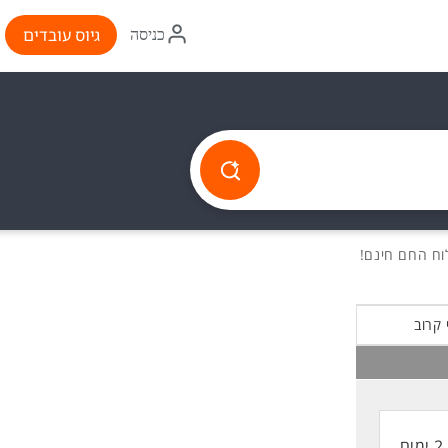
איקון
גיוס עובדים
כניסה
התחברות
 קרוב
2 ימים