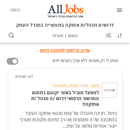
כניסה
דרושים
מנהל/ת אחזקה בתעשייה במגדל העמק
נמצאו 1 משרות
שדרוג קו"ח
מנוי VIP
הכנה לראיון
הציגו לי רק משרות ללא צורך בקורות חיים
לפני שעתיים
מעוף- מגדל העמק פרופשיונל
למפעל מוביל באזור יקנעם בתחום
המכשור הרפואי דרוש /ה מנהל /ת
אחזקה!!
ניהול, חניכה והובלה של צוות טכנאי אחזקה העובד
במתכונת של 3 משמרות (א'-ו'). זמינות ותקינות מערכי
ייצור: אחריות מלאה על זמינ...