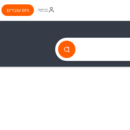
איקון
גיוס עובדים
כניסה
התחברות