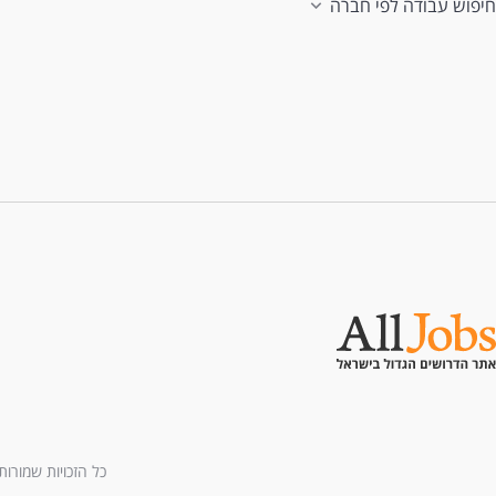
חיפוש עבודה לפי חברה
כל הזכויות שמורות לחברת All U Need בע"מ - בני ברמן 2, מגדל 