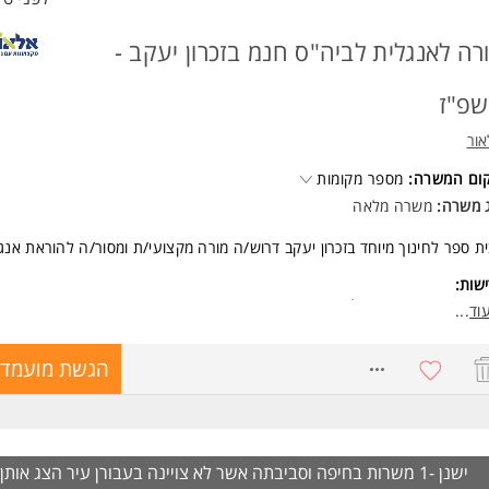
רה לאנגלית לביה"ס חנמ בזכרון יעקב -
פ"ז
ור
קום המשרה:
מספר מקומות
ג משרה:
משרה מלאה
ת ספר לחינוך מיוחד בזכרון יעקב דרוש/ה מורה מקצועי/ת ומסור/ה להוראת אנג
שות:
ר ראשון בחינוך/אנגלית
וד
...
ודת הוראה
יון בהוראת אנגלית - יתרון המשרה מיועדת לנשים ולגברים כאחד.
8679076
הגשת מועמדו
ד משרות ומידע על אלאור >
ישנן -1 משרות בחיפה וסביבתה אשר לא צויינה בעבורן עיר
הצג אותן