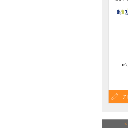
לית.
ת
עדכון
קורות
החיים
>