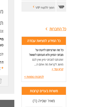
הפוך ללקוח VIP
מו
תש
כל החברות
אלא
מי
כל המידע למציאת עבודה
סו
כל מה שרציתם לדעת על
לבי
מבחני המיון ולא העזתם לשאול
זומנתם למבחני מיון ואין לכם
דרי
מושג לקראת מה אתם ה...
תוא
ע
קרא עוד
>
תע
ניס
לכתבות נוספות
>
לעו
משרות בערים קרובות
מאיר שפיה (1)