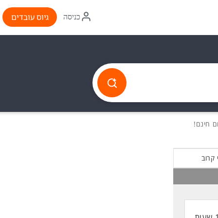
איקון
גיוס עובדים
כניסה
התחברות
 קרוב