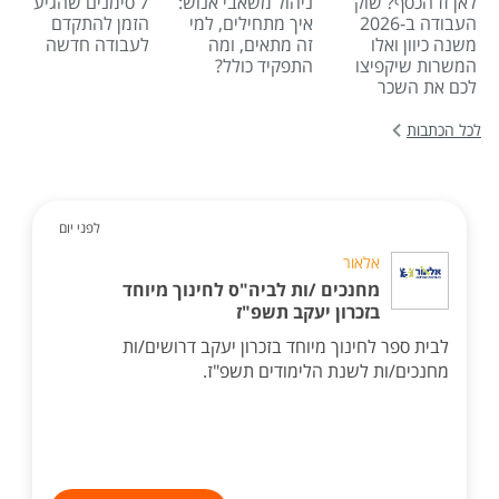
לאן זז הכסף? שוק
ניהול משאבי אנוש:
7 סימנים שהגיע
העבודה ב-2026
איך מתחילים, למי
הזמן להתקדם
משנה כיוון ואלו
זה מתאים, ומה
לעבודה חדשה
המשרות שיקפיצו
התפקיד כולל?
לכם את השכר
לכל הכתבות
לפני יום
אלאור
מחנכים /ות לביה"ס לחינוך מיוחד
בזכרון יעקב תשפ"ז
לבית ספר לחינוך מיוחד בזכרון יעקב דרושים/ות
מחנכים/ות לשנת הלימודים תשפ"ז.