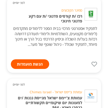
לפני יומיים
סמינר הקיבוצים
רכז /ת קורסים פדגוגי /ת עם רקע
פדגוגי חינוכי
לתפקיד אסטרטגי מרכזי בבית הספר ללימודים מתקדמים
(לימודים מקצועים, השתלמויות ולימודי תעודה) דרוש/ה
רכז/ת בעל/ת השכלה וניסיון הדרכתי בגיל הרך או חינוך
מיוחד, לתפקיד שכולל - ניהול שוטף של מער...
הגשת מועמדות
לפני יומיים
עמותת צ'יימס ישראל - Chimes Israel
עמותת צ'יימס ישראל מגייסת גננות /ים
למעונות יום שיקומיים תקשורתיים
ברחבי הארץ - 564