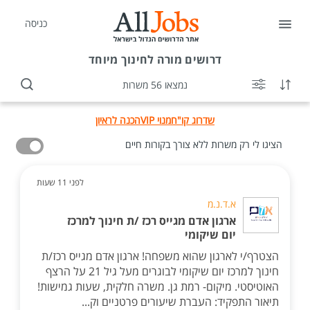
כניסה
דרושים
מורה לחינוך מיוחד
נמצאו 56 משרות
שדרוג קו"ח
מנוי VIP
הכנה לראיון
הציגו לי רק משרות ללא צורך בקורות חיים
לפני 11 שעות
א.ד.נ.מ
ארגון אדם מגייס רכז /ת חינוך למרכז
יום שיקומי
הצטרף/י לארגון שהוא משפחה! ארגון אדם מגייס רכז/ת
חינוך למרכז יום שיקומי לבוגרים מעל גיל 21 על הרצף
האוטיסטי. מיקום- רמת גן. משרה חלקית, שעות גמישות!
תיאור התפקיד: העברת שיעורים פרטניים וק...