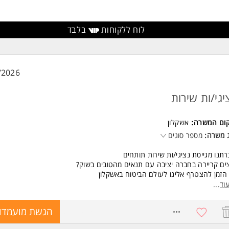
משרה מיועדת לנשים ולגברים כאחד.
 משרות ומידע על רזומה Rezume כח אדם והשמה >
לוח ללקוחות
בלבד
/2026
יגי/ות שירות
קום המשרה:
אשקלון
 משרה:
מספר סוגים
תנו מגייסת נציגי/ות שירות תותחים
ים קריירה בחברה יציבה עם תנאים מהטובים בשוק?
הזמן להצטרף אלינו לעולם הביטוח באשקלון
דה בסביבה מקצועית ויציבה
וד
...
שרה מלאה על חשבון החברה
נציאל השתכרות גבוה
8715035
הגשת מועמדו
ים גם ללא ניסיון ומאפשר גמישות בהיקף משרה- הורה/סטודנטים. המשרה מי
ים ולגברים כאחד.