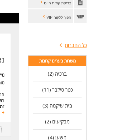
* ה
בדיקת קורות חיים
לעוד
הפוך ללקוח VIP
כל החברות
נצ
משרות בערים קרובות
ברכיה (2)
מי
סוג
כפר סילבר (11)
חבר
רוצ
בית שיקמה (3)
זה 
עבו
ע
הכ
מבקיעים (2)
פוט
מתא
לנש
משען (4)