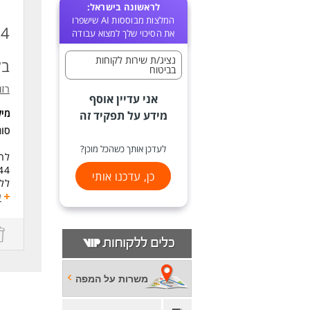
לראשונה בישראל:
המלצות מבוססות AI שישפרו
את הסיכוי שלך למצוא עבודה
נציג/ת שירות לקוחות
בל
בביטוח
רזומה zume
אני עדיין אוסף
מי
מידע על תפקיד זה
סוג
לעדכן אותך כשהכל מוכן?
לחב
44 ש"ח לשעה לעובד! בונוסים על יעדי
כן, עדכנו אותי
ללא
עוב
ע
שוו
א-ה
ימי ו
דרי
יכו
משרות על המפה
אסר
ניס