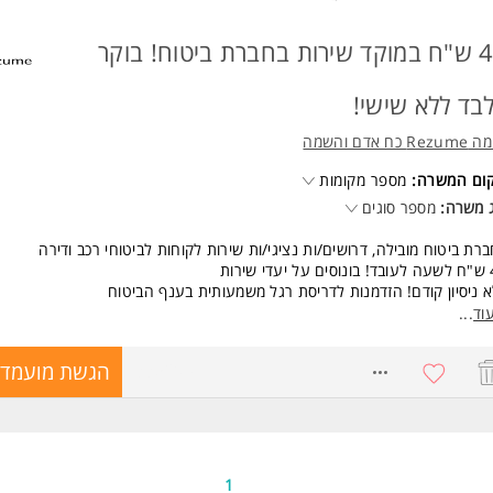
44 ש"ח במוקד שירות בחברת ביטוח! בוקר
בד ללא שישי!
Re כח אדם והשמה
קום המשרה:
מספר מקומות
 משרה:
מספר סוגים
רת ביטוח מובילה, דרושים/ות נציגי/ות שירות לקוחות לביטוחי רכב ודירה
 שירות
 ניסיון קודם! הזדמנות לדריסת רגל משמעותית בענף הביטוח
ד /ת חברה מהיום הראשון, ארוחות מסובסדות, קרן השתלמות, נופשים, תחרויות
וד
...
ים ועוד המון הטבות
, משמרות בוקר
7335209
הגשת מועמדו
' לסירוגין 8:00-13:00
שות:
לת עבודה תחת לחץ ויעדים
טיביות ותודעת שירות גבוהה
יון קודם במכירות- יתרון משמעותי
1