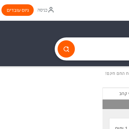
איקון
גיוס עובדים
כניסה
התחברות
 קרוב
1 ימים