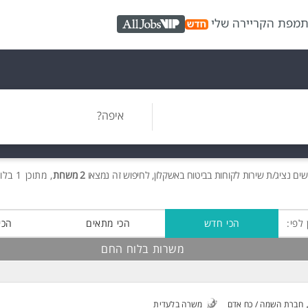
ת
מפת הקריירה שלי
AllJobs VIP
איפה?
שים
נציג/ת שירות לקוחות בביטוח באשקלון, לחיפוש זה נמצאו
2 משרות
, מתוכן 1 בלוח החם חינם!
 לפי:
הכי חדש
הכי מתאים
הכי
משרות בלוח החם
חברת השמה / כח אדם
משרה בלעדית