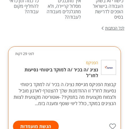
כישורי AI בשוק
איך מתכננים
כל כמה זמן כדאי
העבודה בישראל
מסלול קריירה, ולא
להחליף מקום
הופכים לדרישת
מתגלגלים מעבודה
עבודה?
בסיס
לעבודה?
לכל הכתבות
לפני 29 דקות
הפניקס
נציג /ה בכיר /ה למוקד ביטוחי נסיעות
לחו"ל
קבוצת הפניקס מגייסת נציג/ ה בכיר /ה למוקד ביטוחי
נסיעות לחו"ל זו ההזדמנות שלך להצטרף לארגון מוביל
ולצמוח מקצועית מה בתפקיד? -אוטוריטה מקצועית לצוות
הנציגים במוקד, כולל ליווי שוטף ומענה בזמ...
הגשת מועמדות