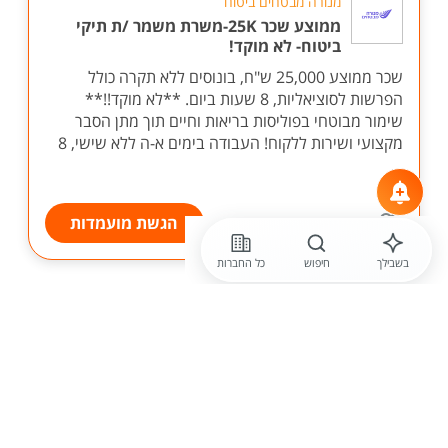
מנורה מבטחים ביטוח
ממוצע שכר 25K-משרת משמר /ת תיקי
ביטוח- לא מוקד!
שכר ממוצע 25,000 ש"ח, בונוסים ללא תקרה כולל
הפרשות לסוציאליות, 8 שעות ביום. **לא מוקד!!**
שימור מבוטחי בפוליסות בריאות וחיים תוך מתן הסבר
מקצועי ושירות ללקוח! העבודה בימים א-ה ללא שישי, 8
...
הגשת מועמדות
בשבילך
חיפוש
כל החברות
לפני 10 שעות
רזומה Rezume כח אדם והשמה
שירות לקוחות ללא מכירות בחברת
תעופה - 40 ש"ח לשעה ללא שישי!
חברת תעופה מובילה מגייסת נציגי /ות שירות לקוחות