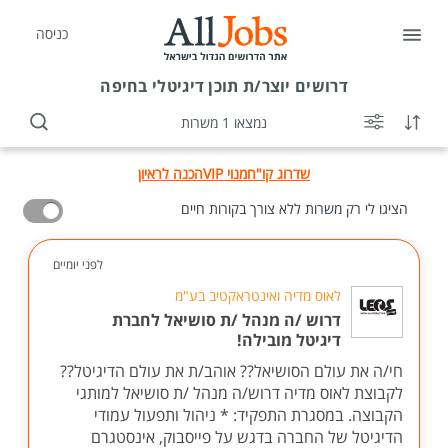
כניסה
דרושים
יוצר/ת תוכן דיגיטלי בחיפה
נמצאו 1 משרות
שדרוג קו"ח
מנוי VIP
הכנה לראיון
הציגו לי רק משרות ללא צורך בקורות חיים
לפני יומיים
לאוס מדיה ואינטראקטיב בע"מ
דרוש /ה מנהל /ת סושיאל לחברת
דיגיטל מובילה!
חי/ה את עולם הסושיאל?? אוהב/ת את עולם הדיגיטל??
לקבוצת לאוס מדיה דרוש/ה מנהל /ת סושיאל למותגי
הקבוצה. במסגרת התפקיד: * ניהול ותפעול עמודי
הדיגיטל של החברה בדגש על פייסבוק, אינסטגרם