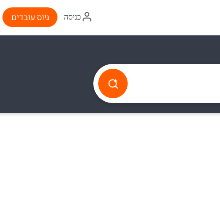
איקון
גיוס עובדים
כניסה
התחברות