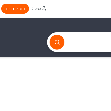
איקון
גיוס עובדים
כניסה
התחברות