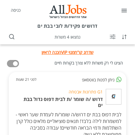
כניסה
דרושים
פקיד/ת לובי בבת ים
נמצאו 4 משרות
שדרוג קו"ח
מנוי VIP
הכנה לראיון
הציגו לי רק משרות ללא צורך בקורות חיים
ניתן לפנות בווטסאפ
לפני 21 שעות
G1 פתרונות אבטחה
דרוש /ה שומר /ת לבית דפוס גדול בבת
ים
לבית דפוס בבת ים דרוש/ה שומר/ת לעמדת שער ראשי -
למשמרות לילה בלבד! תנאים סוציאליים מלאים כולל קרן
השתלמות ודמי הבראה חודשיים! עבודה בסביבה
ממוחשבת ללא נשק.