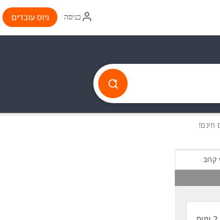
איקון
גיוס עובדים
כניסה
התחברות
 קרוב
2 ימים