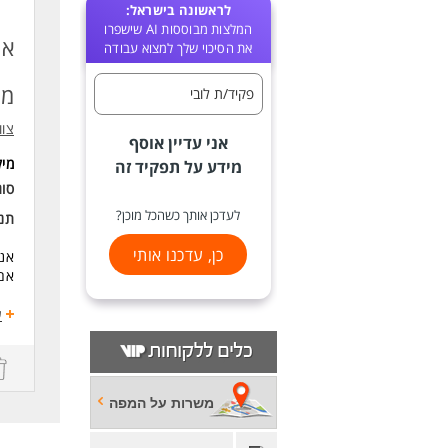
לראשונה בישראל:
המלצות מבוססות AI שישפרו
אנ
את הסיכוי שלך למצוא עבודה
מו
פקיד/ת לובי
צוות 3 סנ
אני עדיין אוסף
מי
מידע על תפקיד זה
סוג
לעדכן אותך כשהכל מוכן?
תנא
כן, עדכנו אותי
אנח
אם 
מה
ע
- ק
- נ
- ע
משרות על המפה
התנ
שכר 