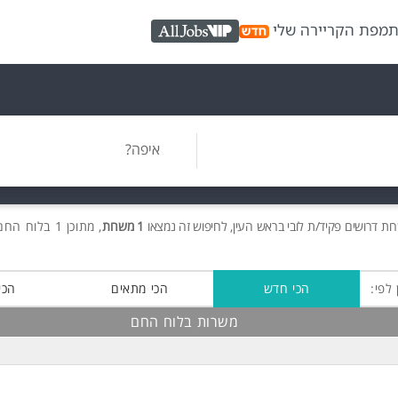
ת
מפת הקריירה שלי
AllJobs VIP
איפה?
רות
דרושים
פקיד/ת לובי בראש העין, לחיפוש זה נמצאו
1 משרות
, מתוכן 1 בלוח החם חינם!
 לפי:
הכי חדש
הכי מתאים
הכי
משרות בלוח החם