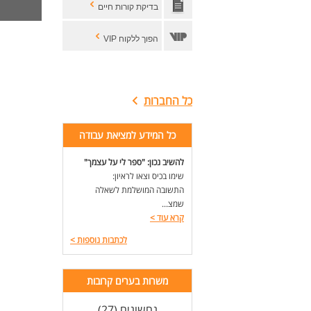
בדיקת קורות חיים
היק
שעות ע
(מת
הפוך ללקוח VIP
מיק
דרי
כל החברות
תוד
ידע ICE
יחס
כל המידע למציאת עבודה
ייצ
ניס
להשיב נכון: "ספר לי על עצמך"
כמה
שימו בכיס וצאו לראיון:
התשובה המושלמת לשאלה
לעוד
שמצ...
קרא עוד
>
לכתבות נוספות
>
משרות בערים קרובות
נחשונים (27)