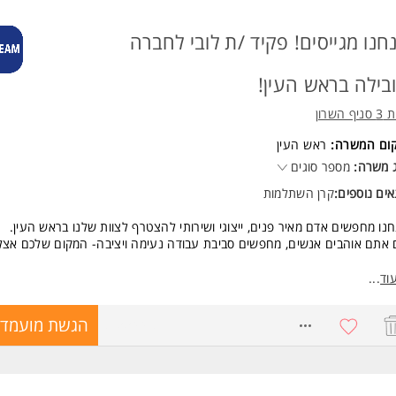
חנו מגייסים! פקיד /ת לובי לחברה
בילה בראש העין!
יף השרון
קום המשרה:
ראש העין
 משרה:
מספר סוגים
ים נוספים:
קרן השתלמות
נו מחפשים אדם מאיר פנים, ייצוגי ושירותי להצטרף לצוות שלנו בראש העין.
אתם אוהבים אנשים, מחפשים סביבת עבודה נעימה ויציבה- המקום שלכם אצלנ
 מחכה לכם בתפקיד?
וד
...
בלת פנים חמה: מתן מענה לבאים ולבאים בשערי החברה באדיבות ומקצועיות.
יהול שוטף של הלובי: שמירה על נראות המרחב ומענה לפניות שונות.
8755448
הגשת מועמדו
בודה בסביבה איכותית: חברה משפחתית ומובילה בראש העין.
אים שלנו:
שעתי מעולה: 47 לשעה!