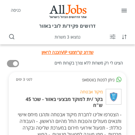
כניסה
דרושים
פקיד/ת לובי באזור
נמצאו 3 משרות
שדרוג קו"ח
מנוי VIP
הכנה לראיון
הציגו לי רק משרות ללא צורך בקורות חיים
ניתן לפנות בווטסאפ
לפני 3 ימים
מיקוד אבטחה
בקר /ית למוקד מבצעי באזור - שכר 45
ש"ח
- הצטרפו אלינו לחברת מיקוד אבטחה ותהנו מיחס אישי
ותנאים מעולים והטבות החל מהיום הראשון. - העבודה
כוללת: - תפעול אירועי חירום במערכת שליטה ובקרה
מרכזית. - מתן מענה לתפעול חניונים. - המש...