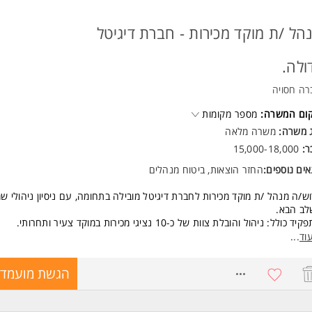
הל /ת מוקד מכירות - חברת דיגיטל
ולה.
רה חסויה
קום המשרה:
מספר מקומות
ג משרה:
משרה מלאה
ר:
15,000-18,000
ים נוספים:
החזר הוצאות, ביטוח מנהלים
ש/ה מנהל /ת מוקד מכירות לחברת דיגיטל מובילה בתחומה, עם ניסיון ניהולי שמ
לב הבא.
ד כולל: ניהול והובלת צוות של כ-10 נציגי מכירות במוקד צעיר ותחרותי.
יות על עמידה ביעדי מכירות והגדלת מחזורי מכירה (עסקאות סביב 10K ומעלה).
וד
...
כה מקצועית, הטמעת תהליכי עבודה והנעת הצוות להישגים גבוהים.
וח תרבות עבודה דינמית, ממוקדת תוצאות ובעלת אנרגיה גבוהה.
8716787
הגשת מועמדו
שות:
יון ניהולי מוכח של שנהשנתיים בניהול צוות מכירות טלפוני חובה.