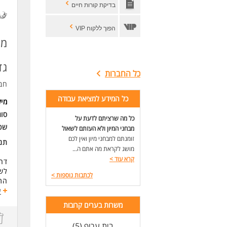
יכו
בדיקת קורות חיים
חשי
ניס
ניס
הפוך ללקוח VIP
תוא
מנ
ניס
גד
כל החברות
חב
כל המידע למציאת עבודה
מי
סו
כל מה שרציתם לדעת על
שכ
מבחני המיון ולא העזתם לשאול
זומנתם למבחני מיון ואין לכם
תנא
מושג לקראת מה אתם ה...
קרא עוד
>
דרו
לש
לכתבות נוספות
>
התפקי
אחר
ע
חני
משרות בערים קרובות
פית
בית עריף (5)
דרי