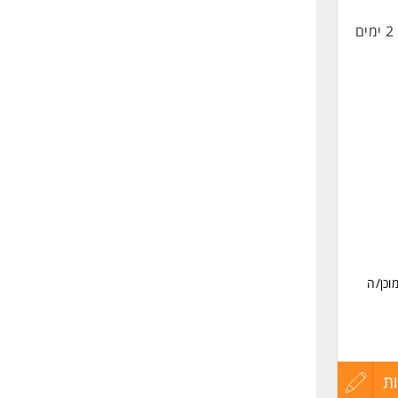
2 ימים
החיים
לפני
ד.
שליחה
וכן/ה
ת
עדכון