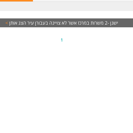
יון ניהולי מוכח של שנהשנתיים בניהול צוות מכירות טלפוני חובה.
לת הובלה, מוטיבציה גבוהה ואמביציה להתקדם לתפקיד ניהולי בכיר יותר.
בה תחרותית, יכולת הנעת עובדים ואהבה לעולם הדיגיטל.
ישנן -2 משרות במרכז אשר לא צויינה בעבורן עיר
יון במכירות טלפוניות - חובה
הצג אותן
>
יון בניהול משא ומתן - יתרון
ר ראשון רלוונטי - יתרון
יון במכירות או שימור במגזר העסקי - יתרון. המשרה מיועדת לנשים ולגברים כאח
1