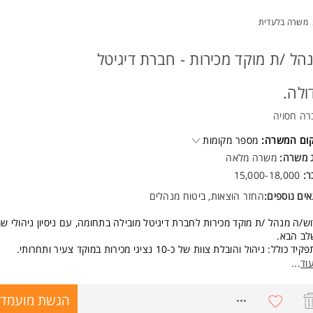
לת הובלה, מוטיבציה גבוהה ואמביציה להתקדם לתפקיד ניהולי בכיר יותר.
בה תחרותית, יכולת הנעת עובדים ואהבה לעולם הדיגיטל.
משרה בלעדית
יון במכירות טלפוניות - חובה
יון בניהול משא ומתן - יתרון
ר ראשון רלוונטי - יתרון
הל /ת מוקד מכירות - חברת דיגיטל
יון במכירות או שימור במגזר העסקי - יתרון. המשרה מיועדת לנשים ולגברים כאח
ולה.
רה חסויה
קום המשרה:
מספר מקומות
ג משרה:
משרה מלאה
ר:
15,000-18,000
ים נוספים:
החזר הוצאות, ביטוח מנהלים
ש/ה מנהל /ת מוקד מכירות לחברת דיגיטל מובילה בתחומה, עם ניסיון ניהולי שמ
לב הבא.
ד כולל: ניהול והובלת צוות של כ-10 נציגי מכירות במוקד צעיר ותחרותי.
יות על עמידה ביעדי מכירות והגדלת מחזורי מכירה (עסקאות סביב 10K ומעלה).
וד
...
כה מקצועית, הטמעת תהליכי עבודה והנעת הצוות להישגים גבוהים.
וח תרבות עבודה דינמית, ממוקדת תוצאות ובעלת אנרגיה גבוהה.
8694474
הגשת מועמדו
שות: