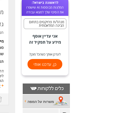
לראשונה בישראל:
המלצות מבוססות AI שישפרו
מנ
את הסיכוי שלך למצוא עבודה
מנהל/ת פרויקטים בתחום
גד
הבינה המלאכותית
חב
אני עדיין אוסף
מי
מידע על תפקיד זה
סו
שכ
לעדכן אותך כשהכל מוכן?
תנא
כן, עדכנו אותי
דרו
לש
התפקי
אחר
ע
חני
פית
משרות על המפה
דרי
ניס