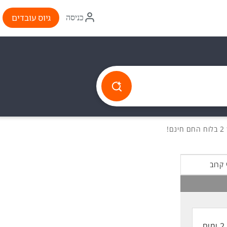
איקון
גיוס עובדים
כניסה
התחברות
ם!
 קרוב
2 ימים