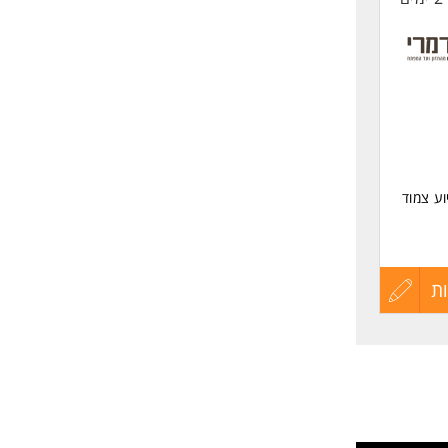
וע צמוד
ת
עדכון
קורות
החיים
לפני