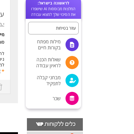
לראשונה בישראל:
המלצות מבוססות AI שישפרו
עו
את הסיכוי שלך למצוא עבודה
י.ח
עוזר בטיחות
מי
מילות מפתח
סו
בקורות חיים
לחב
שאלות הכנה
ניה
למנ
לראיון עבודה
ע
דרי
מבחני קבלה
בעל
לתפקיד
בעל
בעל
זמי
שכר
זמי
אסר
לעו