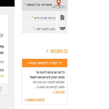
משרות על המפה
בדיקת קורות חיים
הפוך ללקוח VIP
עו
מי
כל החברות
סו
דרו
כל המידע למציאת עבודה
דרי
כל מה שרציתם לדעת על
1- חובה ניסיון בעבודת עוזר בטיחות עם אפליקציית סייפגארד
ע
מבחני המיון ולא העזתם לשאול
2- עדיפות לבעלי תעודת נאמן בטיחות
זומנתם למבחני מיון ואין לכם
3- ניסיון בתוכנית כוכבי הבטיחות.
מושג לקראת מה אתם ה...
רצו
קרא עוד
>
לכתבות נוספות
>