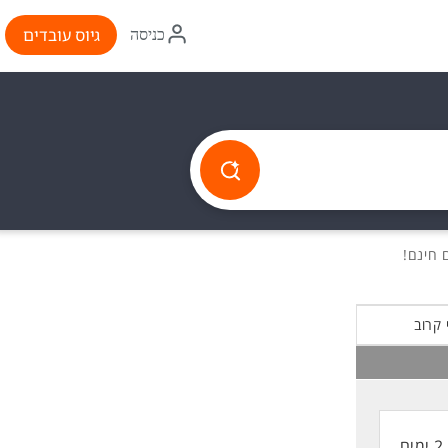
איקון
גיוס עובדים
כניסה
התחברות
 קרוב
2 ימים