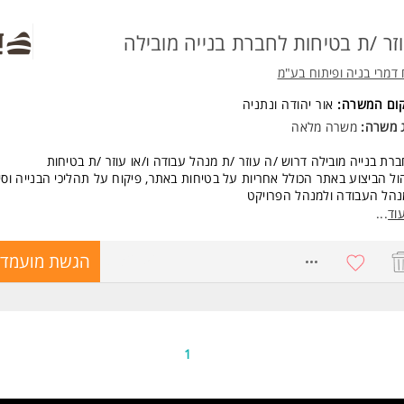
זר /ת בטיחות לחברת בנייה מובילה
 דמרי בניה ופיתוח בע"מ
קום המשרה:
אור יהודה
ו
נתניה
ג משרה:
משרה מלאה
רת בנייה מובילה דרוש /ה עוזר /ת מנהל עבודה ו/או עוזר /ת בטיחות
ול הביצוע באתר הכולל אחריות על בטיחות באתר, פיקוח על תהליכי הבנייה וסי
הל העבודה ולמנהל הפרויקט
וד
...
שות:
י /ות תעודת עוזר /ת בטיחות
8732756
הגשת מועמדו
י /ות תעודת הנדסאי /ת בניין יתרון משמעותי
י /ות ניסיון בתחום הבנייה הרוויה.
נות לעבודה מאומצת.
נות למשרה מלאה.
טביות, יחסי אנוש ואחריות מרובה. המשרה מיועדת לנשים ולגברים כאחד.
1
ד משרות ומידע על י.ח דמרי בניה ופיתוח בע"מ >