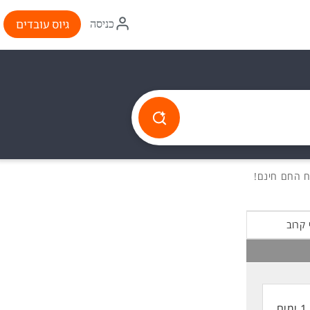
איקון
גיוס עובדים
כניסה
התחברות
 קרוב
1 ימים