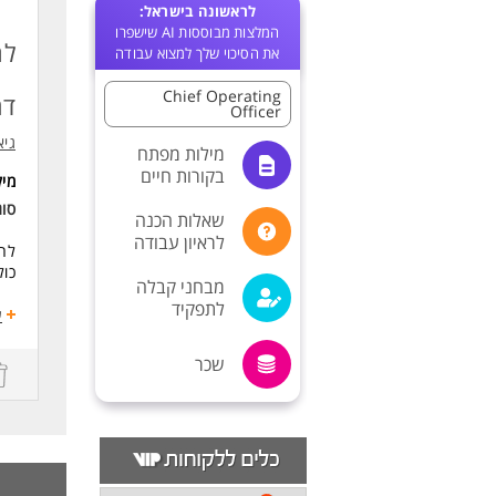
לראשונה בישראל:
המלצות מבוססות AI שישפרו
לח
את הסיכוי שלך למצוא עבודה
Chief Operating
דר
Officer
גיא
מילות מפתח
בקורות חיים
מי
סו
שאלות הכנה
לראיון עבודה
לחב
כול
מבחני קבלה
לתפקיד
דרי
ע
ניס
מור
שכר
להב
והת
אחר
אפש
.
דיס