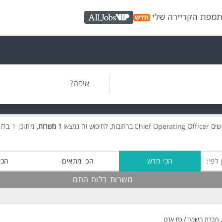
ת
מפת הקריירה שלי
AllJobs VIP
איפה?
שים
Chief Operating Officer ברחובות, לחיפוש זה נמצאו
1 משרות
, מתוכן 1 בלוח החם חינם!
 לפי:
הכי חדש
הכי מתאים
הכי
משרות בלוח החם
חברת השמה / כח אדם