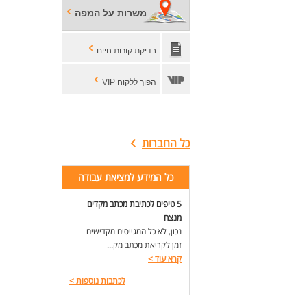
**ר
משרות על המפה
*מי
המש
בדיקת קורות חיים
לעו
הפוך ללקוח VIP
כל החברות
כל המידע למציאת עבודה
5 טיפים לכתיבת מכתב מקדים
מנצח
נכון, לא כל המגייסים מקדישים
זמן לקריאת מכתב מק...
קרא עוד
>
לכתבות נוספות
>