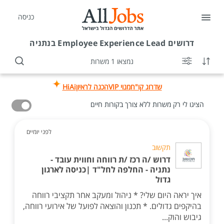
כניסה
דרושים
Employee Experience Lead בנתניה
נמצאו 1 משרות
שדרוג קו"ח
מנוי VIP
הכנה לראיון
HiAi
הציגו לי רק משרות ללא צורך בקורות חיים
לפני יומיים
תקשוב
דרוש /ה רכז /ת רווחה וחווית עובד -
נתניה - החלפה לחל"ד |כניסה לארגון
גדול
איך יראה היום שלי? * ניהול ומעקב אחר תקציבי רווחה
בהיקפים גדולים. * תכנון והוצאה לפועל של אירועי רווחה,
גיבוש והוק...