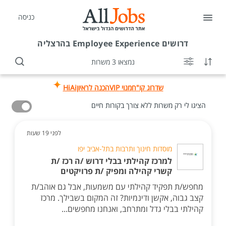
כניסה
דרושים
Employee Experience בהרצליה
נמצאו 3 משרות
שדרוג קו"ח
מנוי VIP
הכנה לראיון
HiAi
הציגו לי רק משרות ללא צורך בקורות חיים
לפני 19 שעות
מוסדות חינוך ותרבות בתל-אביב יפו
למרכז קהילתי בבלי דרוש /ה רכז /ת
קשרי קהילה ומפיק /ת פרויקטים
מחפש/ת תפקיד קהילתי עם משמעות, אבל גם אוהב/ת
קצב גבוה, אקשן ודינמיות? זה המקום בשבילך. מרכז
קהילתי בבלי גדל ומתרחב, ואנחנו מחפשים...