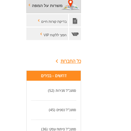
כיש
משרות על המפה
סדר
יחס
אחר
בדיקת קורות חיים
משר
משר
הפוך ללקוח VIP
לעו
כל החברות
דרושים - בכירים
סמנכ"ל מכירות
(52)
סמנכ"ל כספים
(45)
סמנכ"ל פיתוח עסקי
(36)