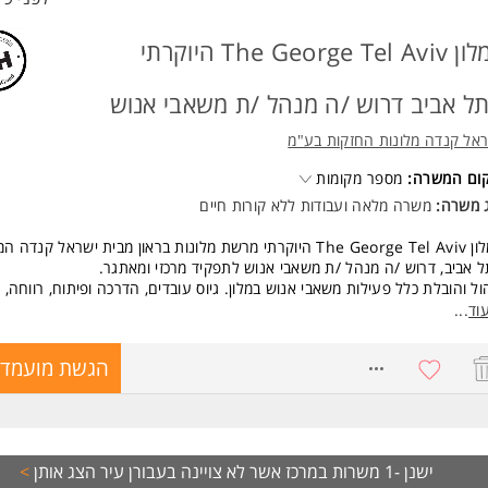
למלון The George Tel Aviv היוקרתי
ל אביב דרוש /ה מנהל /ת משאבי אנוש
אל קנדה מלונות החזקות בע"מ
קום המשרה:
מספר מקומות
ג משרה:
משרה מלאה
ו
עבודות ללא קורות חיים
למלון The George Tel Aviv היוקרתי מרשת מלונות בראון מבית ישראל קנדה
 אביב, דרוש /ה מנהל /ת משאבי אנוש לתפקיד מרכזי ומאתגר.
ול והובלת כלל פעילות משאבי אנוש במלון. גיוס עובדים, הדרכה ופיתוח, רווחה, ד
דה, טיפול בפרט, שכר ויחסי עבודה.
וד
...
שות:
8747511
הגשת מועמדו
 אישית גבוהה, מוטיבציה גבוהה להצליח, כושר ביטוי גבוה בכתב ובעל-פה.
רות עם ההסכם הקיבוצי המלונאי
יון מוכח בניהול משאבי אנוש - חובה
יון בענף המלונות - יתרון משמעותי
ר אקדמאי רלוונטי - חובה
ישנן -1 משרות במרכז אשר לא צויינה בעבורן עיר
לת עבודה עצמאית לצד שיתוף פעולה עם הנהלה בכירה
הצג אותן
>