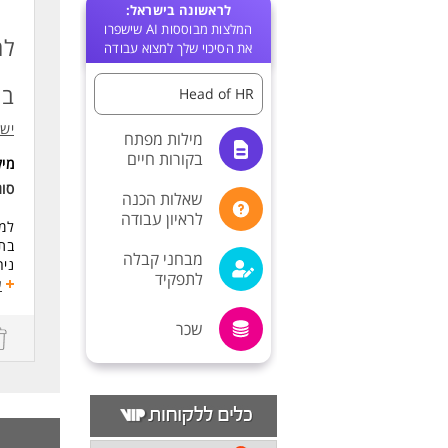
לראשונה בישראל:
המלצות מבוססות AI שישפרו
את הסיכוי שלך למצוא עבודה
בת
Head of HR
ישר
מילות מפתח
בקורות חיים
מי
סו
שאלות הכנה
לראיון עבודה
בתל
מבחני קבלה
ניה
לתפקיד
עבו
ע
דרי
שכר
רמה
היכ
ניס
ניס
תוא
יכו