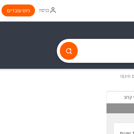
איקון
גיוס עובדים
כניסה
התחברות
 קרוב