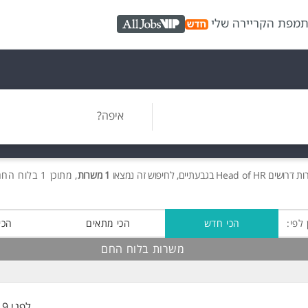
ת
מפת הקריירה שלי
AllJobs VIP
איפה?
רות
דרושים
Head of HR בגבעתיים, לחיפוש זה נמצאו
1 משרות
, מתוכן 1 בלוח החם חינם!
 לפי:
הכי חדש
הכי מתאים
הכי
משרות בלוח החם
לפני 19 שעות