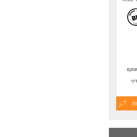
 הממוקם
יני
ת
עדכון
קורות
החיים