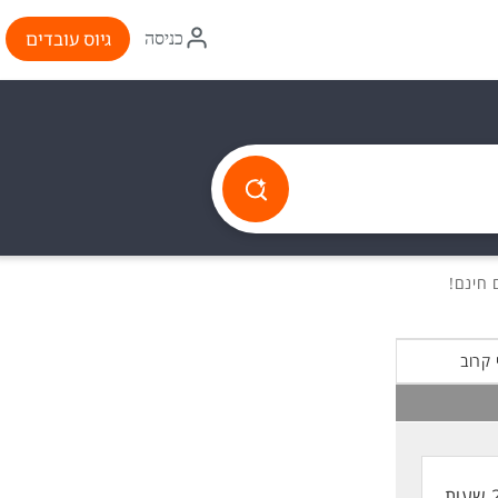
איקון
גיוס עובדים
כניסה
התחברות
 קרוב