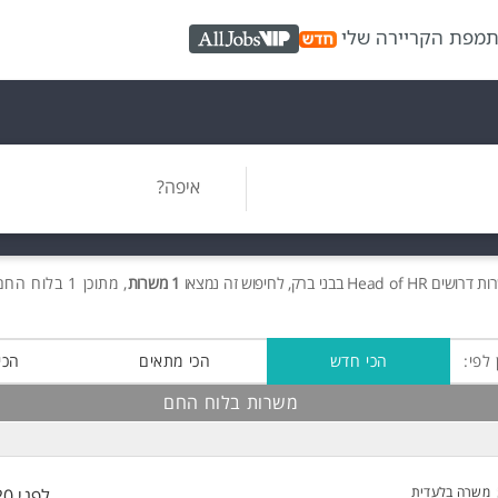
ת
מפת הקריירה שלי
AllJobs VIP
איפה?
רות
דרושים
Head of HR בבני ברק, לחיפוש זה נמצאו
1 משרות
, מתוכן 1 בלוח החם חינם!
 לפי:
הכי חדש
הכי מתאים
הכי
משרות בלוח החם
משרה בלעדית
לפני 20 שעות