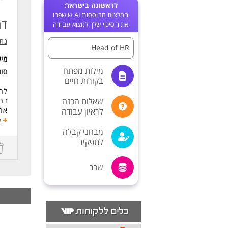
לראשונה בישראל:
המלצות מבוססות AI שישפרו
דר
את הסיכוי שלך למצוא עבודה
נתי
Head of HR
מי
מילות מפתח
סו
בקורות חיים
לר
שאלות הכנה
דרו
אחר
לראיון עבודה
ניה
ע
מבחני קבלה
דרי
לתפקיד
ידע
תוא
תוא
שכר
ניס
לעו