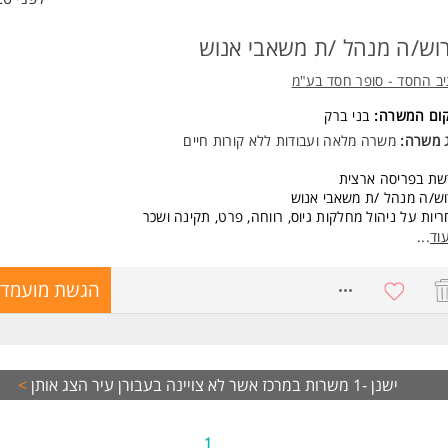
וש/ה מנהל /ת משאבי אנוש
ב החסד - סופר חסד בע"מ
קום המשרה:
בני ברק
ג משרה:
משרה מלאה
ו
עבודות ללא קורות חיים
שת בפריסה ארצית
ש/ה מנהל /ת משאבי אנוש
יות על ניהול מחלקות גיוס, רווחה, פרט, תקינה ושכר
ול צוות
וד
...
שות:
8631704
הגשת מועמדו
 בדיני עבודה
ר ראשון - חובה
ר שני - יתרון
יון בעבודה על מערכות סינאל הרמוני - יתרון המשרה מיועדת לנשים ולגברים כ
ד משרות ומידע על נתיב החסד - סופר חסד בע"מ >
ישנן -1 משרות במרכז אשר לא צויינה בעבורן עיר
הצג אותן
>
1