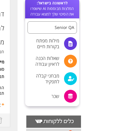
לראשונה בישראל:
המלצות מבוססות AI שישפרו
דר
את הסיכוי שלך למצוא עבודה
לח
Senior QA
מילות מפתח
מל
בקורות חיים
חב
שאלות הכנה
מי
לראיון עבודה
סו
מבחני קבלה
תנא
לתפקיד
התפ
תמי
שכר
ע
תחו
הוב