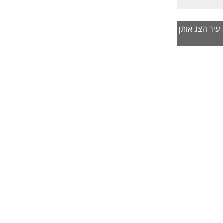
קורות
החיים
הצג אותן
לפני
שליחה