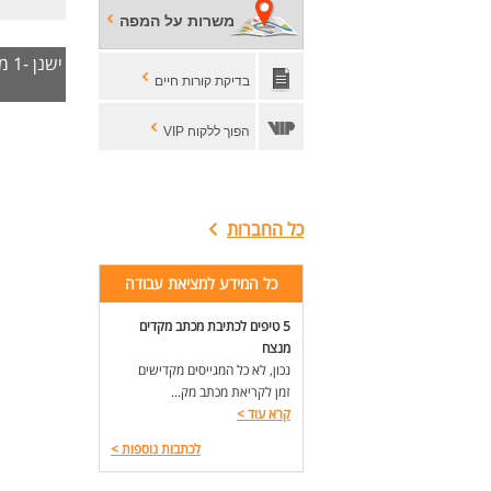
הכנה ו
משרות על המפה
ניה
ישנן -1 משרות בצפון,הגליל והגולן,גליל מערבי,גליל תחתון אשר לא צויינה בעבורן עיר
בדיקת קורות חיים
הדר
מתן
הפוך ללקוח VIP
מעק
דרי
כל החברות
ניס
ניסיו
כל המידע למציאת עבודה
הבנ
5 טיפים לכתיבת מכתב מקדים
מנצח
ניס
נכון, לא כל המגייסים מקדישים
זמן לקריאת מכתב מק...
שלי
קרא עוד
>
קרי
לכתבות נוספות
>
נכו