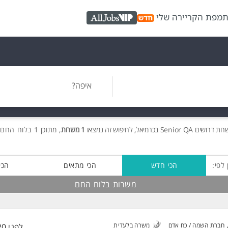
ת
מפת הקריירה שלי
AllJobs VIP
איפה?
שרות
דרושים
Senior QA בכרמיאל, לחיפוש זה נמצאו
1 משרות
, מתוכן 1 בלוח החם חינם!
 לפי:
הכי חדש
הכי מתאים
הכי
משרות בלוח החם
חברת השמה / כח אדם
משרה בלעדית
לפני 20 שעות