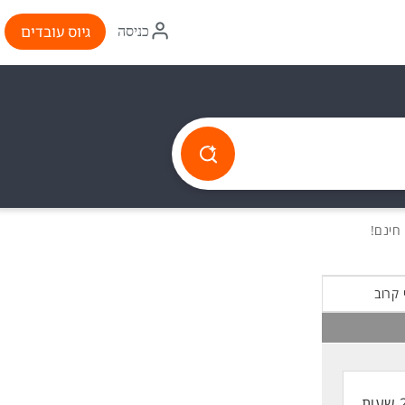
איקון
גיוס עובדים
כניסה
התחברות
 קרוב