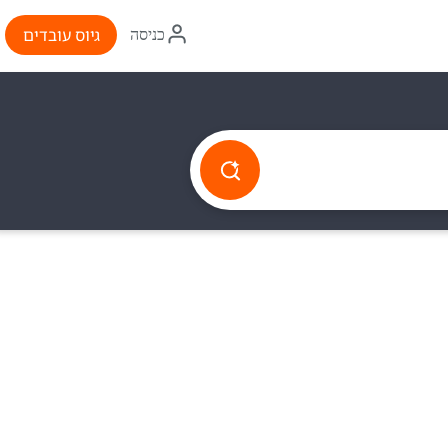
איקון
גיוס עובדים
כניסה
התחברות