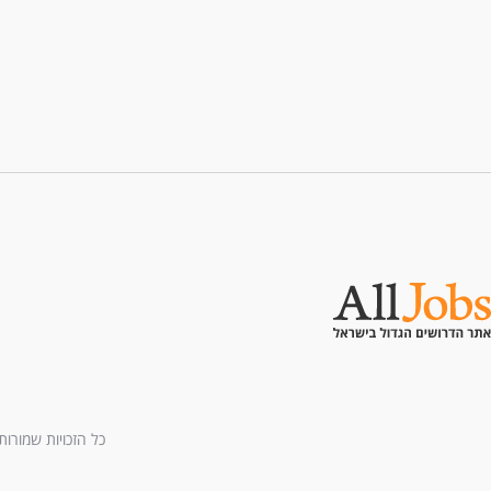
כל הזכויות שמורות לחברת All U Need בע"מ - בני ברמן 2, מגדל 