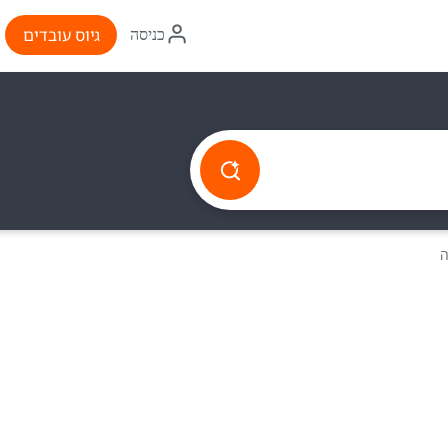
איקון
גיוס עובדים
כניסה
התחברות