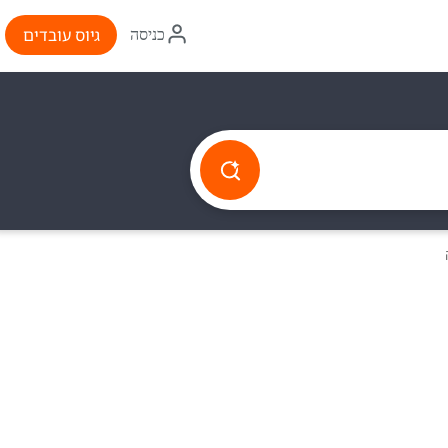
איקון
גיוס עובדים
כניסה
התחברות