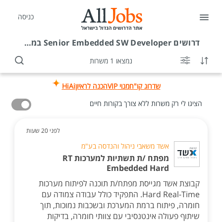
כניסה
דרושים
Senior Embedded SW Developer במודיעין מכבים רעות
נמצאו 1 משרות
שדרוג קו"ח
מנוי VIP
הכנה לראיון
HiAi
הציגו לי רק משרות ללא צורך בקורות חיים
לפני 20 שעות
אשד משאבי ניהול והנדסה בע"מ
מפתח /ת תשתיות למערכות RT
Embedded Hard
קבוצת אשד מגייסת מפתח/ת תוכנה לפיתוח מערכות
Hard Real-Time. התפקיד כולל עבודה צמודה עם
חומרה, פיתוח ברמת המערכת ובשכבות נמוכות, תוך
שיתוף פעולה אינטנסיבי עם צוותי חומרה, בדיקות