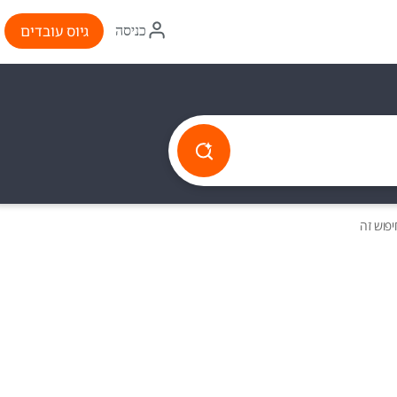
איקון
גיוס עובדים
כניסה
התחברות