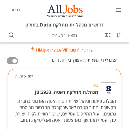
כניסה
דרושים
מנהל /ת מחלקת Data בחולון
נמצאו 1 משרות
שדרוג קו"ח
מנוי VIP
הכנה לראיון
HiAi
הציגו לי רק משרות ללא צורך בקורות חיים
לפני 5 שעות
בזק
מנהל.ת מחלקת דאטה, JB:2933
הובלה, פיתוח וניהול של תחום הדאטה הארגוני בחברת
תקשורת, מתוך מטרה לאפשר קבלת החלטות מבוססת
נתונים, ייעול תהליכים עסקיים, שיפור חוויית לקוח ויצירת
ערך עסקי מתמשך באמצעות דאטה ואנליטיקה. תחו...