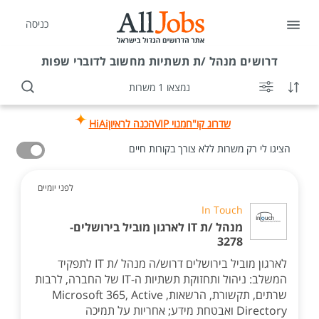
כניסה
דרושים
מנהל /ת תשתיות מחשוב לדוברי שפות
נמצאו 1 משרות
שדרוג קו"ח
מנוי VIP
הכנה לראיון
HiAi
הציגו לי רק משרות ללא צורך בקורות חיים
לפני יומיים
In Touch
מנהל /ת IT לארגון מוביל בירושלים-
3278
לארגון מוביל בירושלים דרוש/ה מנהל /ת IT לתפקיד
המשלב: ניהול ותחזוקת תשתיות ה-IT של החברה, לרבות
שרתים, תקשורת, הרשאות, Microsoft 365, Active
Directory ואבטחת מידע; אחריות על תמיכה