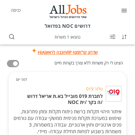
כניסה
דרושים
NOC בפדואל
נמצאו 1 משרות
שדרוג קו"ח
מנוי VIP
הכנה לראיון
HiAi
הציגו לי רק משרות ללא צורך בקורות חיים
לפני יום
טלזר 019
לחברת 019 מובייל בא.ת אריאל דרוש
/ה בקר /ית NOC
איתור וזיהוי תקלות ברשת ניתוח תקלות ומתן פתרונות,
שימוש במערכת תקלות פנימית ממשקי עבודה עם גורמים
פנים ארגוניים וחוץ ארגוניים. עבודה במשמרות, 3
משמרות בשבוע לפחות תחילת עבודה- מיידי.