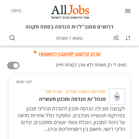
כניסה
דרושים
סמנכ"ל/ית הנדסה בפתח תקווה
נמצאו 1 משרות
שדרוג קו"ח
מנוי VIP
הכנה לראיון
HiAi
הציגו לי רק משרות ללא צורך בקורות חיים
לפני יומיים
טאלנטס השמת עובדים - אורית סגל
מנהל /ת הנדסה ותכנון תעשייה
לקבוצה מובילה הנדסה תכנון להובלת תהליכי תכנון
בפרויקטי תעשייה מורכבים. התפקיד כולל אחריות מלאה
על ניהול התכנון, הובלת צוותי יועצים ומתכננים, קידום
הליכי רישוי, תיאום בין דיסציפלינות וניהו...