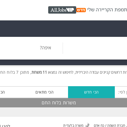
ת
מפת הקריירה שלי
AllJobs VIP
איפה?
ות
דרושים
קניינים עבודה היברידית, לחיפוש זה נמצאו
11 משרות
, מתוכן 7 בלוח החם חינם!
 לפי:
הכי חדש
הכי מתאים
הכי
משרות בלוח החם
חברת השמה / כח אדם
משרה בלעדית
לפני 4 שעות