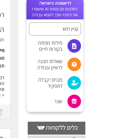
לראשונה בישראל:
המלצות מבוססות AI שישפרו
רכ
את הסיכוי שלך למצוא עבודה
הנ
קניין רכש
חב
מילות מפתח
בקורות חיים
מי
סוג
שאלות הכנה
תנא
לראיון עבודה
רכז
מבחני קבלה
התפ
לתפקיד
סחו
תכנ
ע
שכר
מתא
משל
לפנ
מש
דרי
ניס