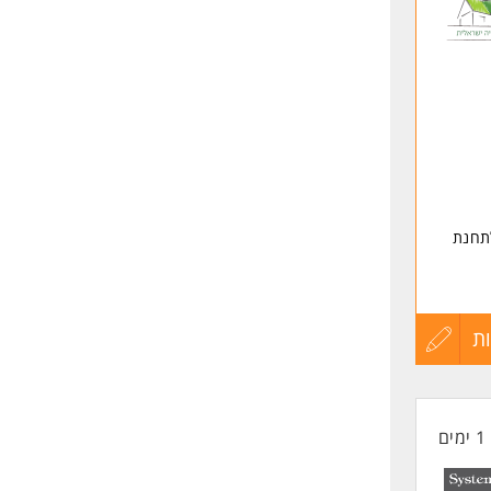
לפני
שליחה
לתחנת
ת
עדכון
קורות
1 ימים
החיים
לפני