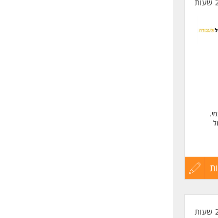
החיים
לפני
שליחה
י.
ל
ת
עדכון
קורות
שרת
החיים