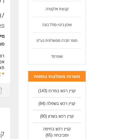
רכ
ניסיון של 2-3 שנים 
קבוצת אלקטרה
ניסיו
/ה
שליט
ניס
שיכון בינוי-סולל בונה
סי
היכ
חשי
מי
ראי
תומר חברה ממשלתית בע"מ
סו
לנש
רוצ
לעו
שופרסל
אנח
תוכ
ביו
ע
משרות מומלצות נוספות
חיש
זהו
שמח
קניין רכש במרכז
(143)
מה
ניה
קניין רכש בשפלה
(84)
התו
ביצ
קניין רכש בשרון
(80)
עבו
עבו
קניין רכש בחיפה
קנ
ממש
וסביבתה
(65)
תפק