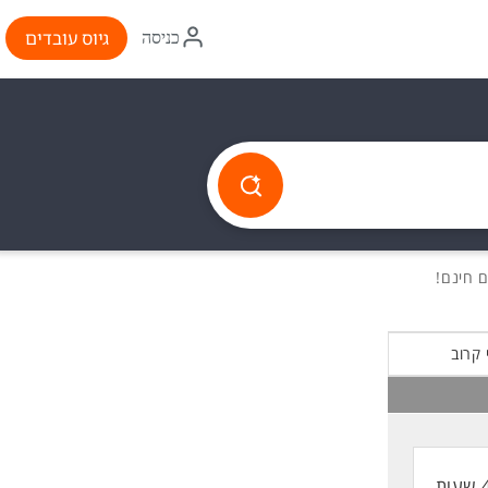
איקון
גיוס עובדים
כניסה
התחברות
 קרוב