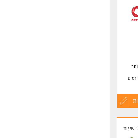
לפני
שליחה
ותר
ורמים
עובד
ת
ת
עדכון
קורות
ות
החיים