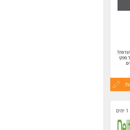
שליחה
יועדת
הנדסה?
 ספקי
ים
יות זה
ת
עדכון
קי
קורות
1 ימים
החיים
לפני