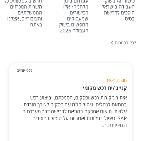
כישורי AI בשוק
עבדתם בזמן
חדש ב-AllJobs: כל
העבודה בישראל
מלחמה? אלו
משרות המכרזים
הופכים לדרישת
הכישורים
הממשלתיים
בסיס
שמעסיקים
והציבוריים, אצלנו
מחפשים בשוק
באתר!
העבודה 2026
לכל הכתבות
לפני יומיים
חברה חסויה
קניינ /ית רכש מקומי
איתור מקורות רכש וספקים, הסמכתם, וביצוע רכש
בהתאם לנהלים, ניהול מו"מ עם ספקים לצורך הורדת
עלויות. תיאום אספקה בהתאם לדרישה דרך מערכת ה
SAP. טיפול בתלונות ואחריות על טיפול בחוסרים
ודחיפותם. ז...