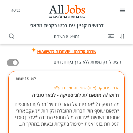
כניסה
דרושים
קניין /ית רכש בקרית מלאכי
נמצאו 8 משרות
שדרוג קו"ח
מנוי VIP
הכנה לראיון
HiAi
הציגו לי רק משרות ללא צורך בקורות חיים
לפני 13 שעות
הרמן פרוג'קט (צ.ח) שיווק והחזקות בע"מ
דרוש /ה מתאמ /ת לוגיסטיקה - לבאר טוביה
מה בתפקיד? *אחריות על ההובלות של מחלקת התוספים
*תיאום שוטף מול חברות ההובלה ולקוחות *מעקב אחרי
אחסנות ושהיות *עבודה מול מחסני החברה *עדכון סוכני
המכירות בזמן אמת *טיפול בתקלות ובעיות במהלך ה...