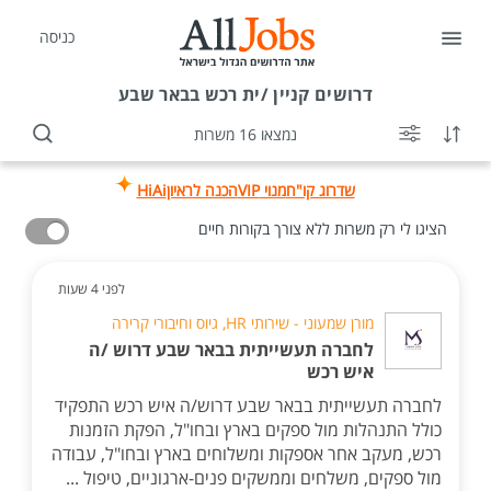
כניסה
דרושים
קניין /ית רכש בבאר שבע
נמצאו 16 משרות
שדרוג קו"ח
מנוי VIP
הכנה לראיון
HiAi
הציגו לי רק משרות ללא צורך בקורות חיים
לפני 4 שעות
מורן שמעוני - שירותי HR, גיוס וחיבורי קרירה
לחברה תעשייתית בבאר שבע דרוש /ה
איש רכש
לחברה תעשייתית בבאר שבע דרוש/ה איש רכש התפקיד
כולל התנהלות מול ספקים בארץ ובחו"ל, הפקת הזמנות
רכש, מעקב אחר אספקות ומשלוחים בארץ ובחו"ל, עבודה
מול ספקים, משלחים וממשקים פנים-ארגוניים, טיפול ...