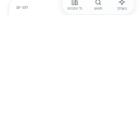
לפני יום
בשבילך
חיפוש
כל החברות
רימון שירותי השמה
קניין.ית רכש לחברה יצרנית בקרית גת
הוצאת הזמנות רכש עפ"י דרישת המערכת יצירת תחרות
בין הספקים השונים מציאת מקורות רכש חדשים ניהול
משא ומתן עם ספקים בחו"ל וקבלנים בארץ ממשקי
עבודה עם כל המחלקות (תפ"י, הנדסה, איכות וכו') הוצ...
הגשת מועמדות
לפני יום
נתיב להשמה
לחברה ותיקה ומוכרת דרוש /ה מנהל
/ת רכש + רכב+ קרן השתלמות