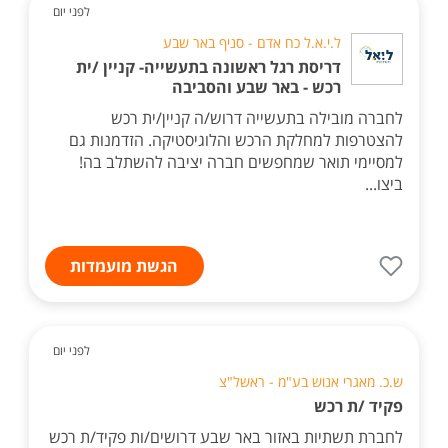
לפני יום
ל.י.א.ל כח אדם - סניף באר שבע
דריסת רגל ראשונה בתעשייה- קניין /ית
רכש - באר שבע והסביבה
לחברה מובילה בתעשייה דרוש/ה קניין/ית רכש
להצטרפות למחלקת הרכש והלוגיסטיקה. הזדמנות גם
למסיימי תואר שמחפשים חברה יציבה להשתלב בה!
ביצו...
הגשת מועמדות
לפני יום
ש.כ. מאגרי אנוש בע"מ - ראשל"צ
פקיד /ת רכש
לחברת תשתיות באזור באר שבע דרושים/ות פקיד/ת רכש