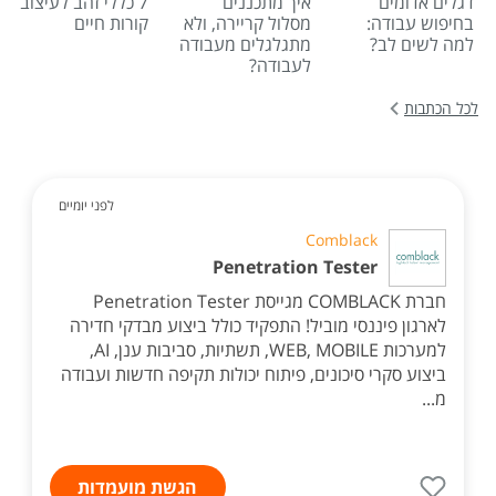
דגלים אדומים
איך מתכננים
7 כללי זהב לעיצוב
בחיפוש עבודה:
מסלול קריירה, ולא
קורות חיים
למה לשים לב?
מתגלגלים מעבודה
לעבודה?
לכל הכתבות
לפני יומיים
Comblack
Penetration Tester
חברת COMBLACK מגייסת Penetration Tester
לארגון פיננסי מוביל! התפקיד כולל ביצוע מבדקי חדירה
למערכות WEB, MOBILE, תשתיות, סביבות ענן, AI,
ביצוע סקרי סיכונים, פיתוח יכולות תקיפה חדשות ועבודה
מ...
הגשת מועמדות