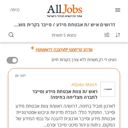
כניסה
דרושים
איש /ת אבטחת מידע / סייבר בקרית מוצקין
נמצאו 5 משרות
שדרוג קו"ח
מנוי VIP
הכנה לראיון
HiAi
הציגו לי רק משרות ללא צורך בקורות חיים
לפני יום
Alljobs Match
ראש /ת צוות אבטחת מידע וסייבר
לחברה מצליחה בחיפה!
לארגון מוביל בחיפה, דרוש/ה ראש/ת צוות אבטחת מידע
וסייבר. התפקיד כולל: הובלת מדיניות וגיבוש אסטרטגיית
אבטחת מידע וסייבר ארגונית להגנה על נכסי המידע של
המקום. ניתוח וניהול סיכוני סייבר ופרט...