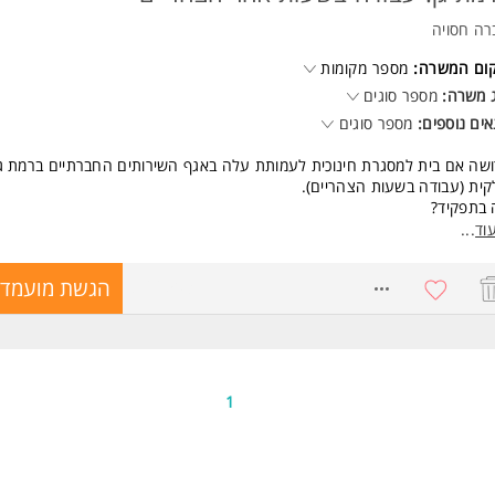
ד משרות ומידע על נטלי שירותי רפואה בע"מ >
רה חסויה
קום המשרה:
מספר מקומות
 משרה:
מספר סוגים
ים נוספים:
מספר סוגים
שה אם בית למסגרת חינוכית לעמותת עלה באגף השירותים החברתיים ברמת ג
ית (עבודה בשעות הצהריים).
 בתפקיד?
וד
...
. תחזוקה שוטפת של המועדונית- קניית מזון וציוד רלוונטי לתחזוקה, ניקיון המסג
8766503
הגשת מועמדו
ילות.
שות:
1
יון בעבודה עם ילדים- יתרון. ניסיון בעבודה כאם בית- יתרון.
ורים נוספים: