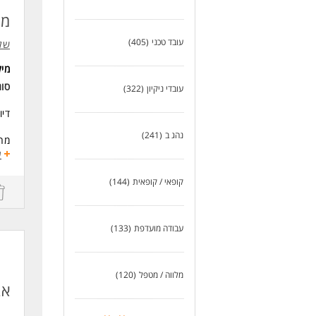
לעו
מד
עובד טכני
(405)
שלו
מי
סוג
עובדי ניקיון
(322)
דיו
נהג ב
(241)
מה
ליו
ע
בני
וני
קופאי / קופאית
(144)
תינ
למת
עבודה מועדפת
(133)
עב
אפש
סבס
המל
מלווה / מטפל
(120)
אב
דרי
רצו