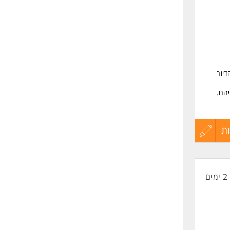
שליחה
דיור
יהם.
ת
עדכון
קורות
2 ימים
החיים
לפני
שליחה