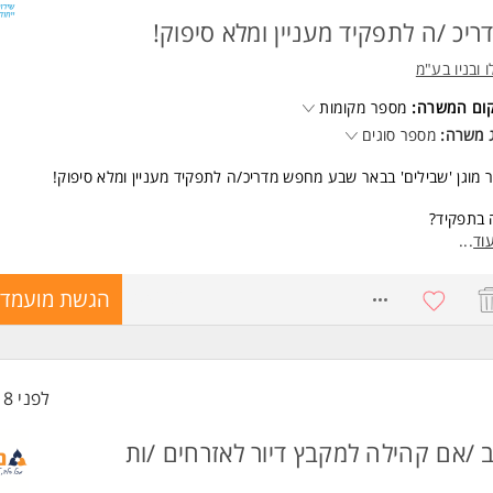
ד משרות ומידע על בית אקשטיין >
ריכ /ה לתפקיד מעניין ומלא סיפוק!
 ובניו בע"מ
קום המשרה:
מספר מקומות
 משרה:
מספר סוגים
ר מוגן 'שבילים' בבאר שבע מחפש מדריכ/ה לתפקיד מעניין ומלא סיפוק!
 בתפקיד?
וי וסיוע למתמודדים בפיתוח מיומנויות אישיות,
וד
...
ה ועבודה על תוכנית השיקום של המתמודד/ת
הול עצמי במגוון תחומי החיים.
8046827
הגשת מועמדו
תן הכשרה מקצועית קבועה!
אימים.ות:
ודה במשרה מלאה עם שעות גמישות
רויות פיתוח וקידום,
לפני 18 שעות
וד לימודים לתואר טיפולי,
צה לתואר שני ועוד!
 /אם קהילה למקבץ דיור לאזרחים /ות
שות:
ן לעזור לאחר