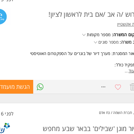
וש /ה אב /אם בית לראשון לציון!
 אקשטיין
קום המשרה:
מספר מקומות
 משרה:
מספר סוגים
ור המסגרת: מערך דיור של בוגרים על הספקטרום האוטיסטי
קיד כולל:
ישול ארוחות לדיירים.
וד
...
גה לארגון וניקיון כלל הבית.
מנות רכש.
8530951
הגשת מועמדו
ידור ופירוק סחורה ומוצרים.
משרה: חלקית, 5 ימים 5 שעות ביום
שות:
חברת השמה / כח אדם
לפני 16 שעות
יסיון בבישול - יתרון.
בנה, אמפתיה והכלה - חובה.
יסיון עם אוכלוסיות מיוחדות- יתרון. המשרה מיועדת לנשים ולגברים כאחד.
ור מוגן 'שבילים' בבאר שבע מחפש