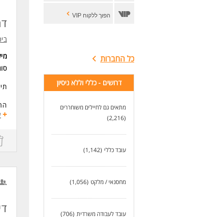
הפוך ללקוח VIP
דר
בית
מי
כל החברות
סוג
דרושים - כללי וללא ניסיון
תיא
התפ
מתאים גם לחיילים משוחררים
- ב
ע
(2,216)
-דא
-הז
- ס
עובד כללי
(1,142)
היקף 
דרי
מחסנאי / מלקט
(1,056)
- נ
- ה
- נ
די
עובד לעבודה משרדית
(706)