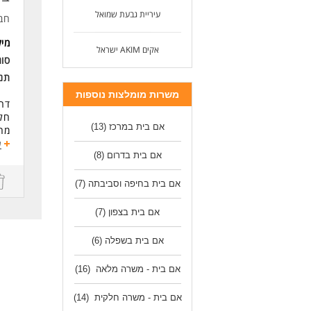
לעו
עיריית גבעת שמואל
חב
מי
אקים AKIM ישראל
סוג
תנא
משרות מומלצות נוספות
דרו
חלק
אם בית במרכז
(13)
מה
1. אחריות על קבוצת הילדים במהלך שעות הפעילות.
ע
אם בית בדרום
(8)
2. הכנת ארוחות צהריים חמות, כשרות ומזינות בימי הפעילות.
3
הפע
אם בית בחיפה וסביבתה
(7)
4. עבודה בצוות עם מדריכה.
5. הענקת חום ויחס חם לילדים.
אם בית בצפון
(7)
6. קבלת הדרכה מעו"ס המועדונית.
אם בית בשפלה
(6)
דרי
ניס
אם בית - משרה מלאה
(16)
כיש
1. יכולת בישול,ניקיון וניהול תקציב- חובה.
אם בית - משרה חלקית
(14)
2. יכולת הכלה ויצירת קשר עם ילדים ומשפחותיהם ויחסי אנוש טובים- חובה.