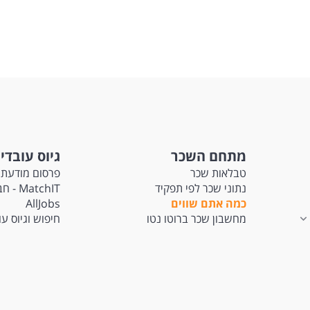
. סבלנות, אדיבות ואהבה לילדים נדרש לעבוד בשעות הפעילות בקניית מצרכים ואר
גרת לפעילויות, השתתפות בישיבות צוות וכן בהשתלמות שנתית.
מתחם השכר
גיוס עובדי
טבלאות שכר
פרסום מודעת 
נתוני שכר לפי תפקיד
tchIT
כמה אתם שווים
AllJobs
מחשבון שכר ברוטו נטו
חיפוש וגיוס ע