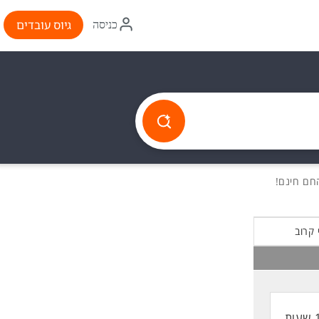
איקון
גיוס עובדים
כניסה
התחברות
 קרוב