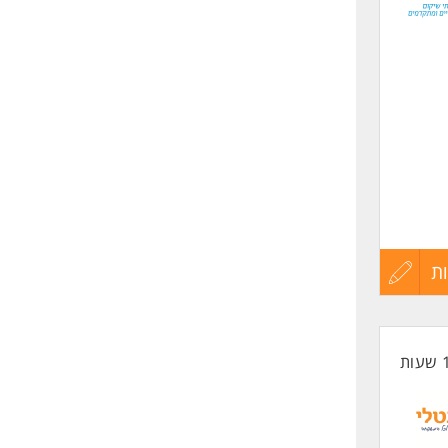
שליחה
ת
עדכון
קורות
החיים
לפני