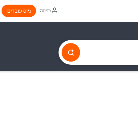
איקון
גיוס עובדים
כניסה
התחברות