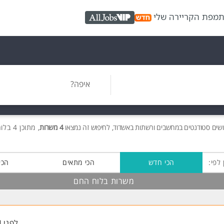
ת
מפת הקריירה שלי
AllJobs VIP
איפה?
שים
סטודנטים במחשבים ורשתות באשדוד, לחיפוש זה נמצאו
4 משרות
, מתוכן 4 בלוח החם חינם!
 לפי:
הכי חדש
הכי מתאים
הכי
משרות בלוח החם
לפני 4 שעות