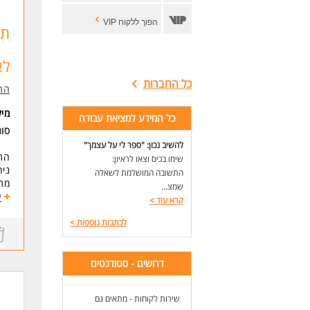
הפוך ללקוח VIP
תע
לא
כל החברות
התע
מי
כל המידע למציאת עבודה
סו
להשיב נכון: "ספר לי על עצמך"
התפ
שימו בכיס וצאו לראיון:
ניה
התשובה המושלמת לשאלה
מתן
שמצ...
סיו
ע
קרא עוד
>
טיפ
לכתבות נוספות
>
דרי
סטו
יתר
דרושים - סטודנטים
זמינות בי
שליטה
ניס
שירות לקוחות - מתאים גם