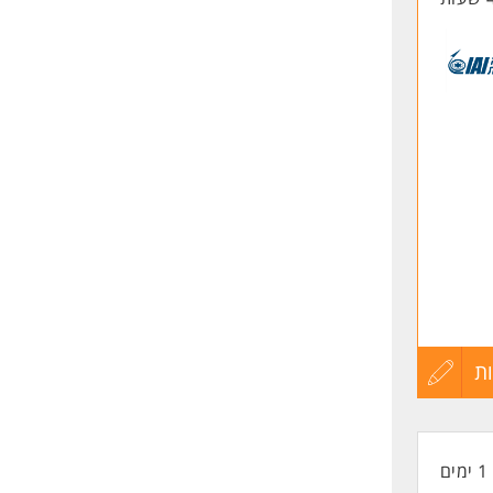
ת
עדכון
קורות
1 ימים
החיים