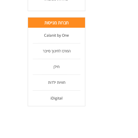
לעו
חברות מגייסות
Calanit by One
המרכז לחינוך סייבר
חילן
חוויות ילדות
iDigital