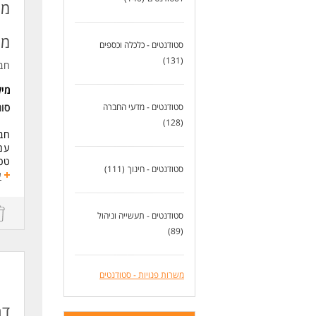
דרי
גיש
מק
יחס
סטודנטים - כלכלה וכספים
ידע 
(131)
חב
קיי
ההת
מי
אזו
סטודנטים - מדעי החברה
סו
לעו
(128)
עם
סטודנטים - חינוך
(111)
ולה
ע
והת
לעב
סטודנטים - תעשייה וניהול
קרי
(89)
מה 
משרות פנויות - סטודנטים
הכשר
השת
דר
טיפול בתק