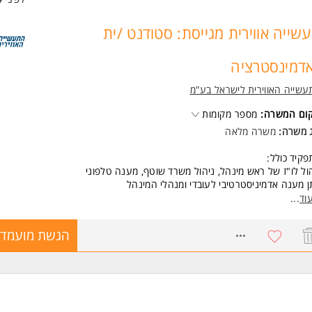
שייה אווירית מגייסת: סטודנט /ית
דמינסטרציה
שייה האווירית לישראל בע"מ
קום המשרה:
מספר מקומות
ג משרה:
משרה מלאה
קיד כולל:
ול לו"ז של ראש מינהל, ניהול משרד שוטף, מענה טלפוני
 מענה אדמיניסטרטיבי לעובדי ומנהלי המינהל
ע וניהול פעילויות חברתיות של העובדים במינהל
וד
...
ול בשעות נוספות וממשק מול מינהל ההון האנושי לכל העובדים במינהל
8769458
הגשת מועמדו
שות:
דנט/ית לתואר ראשון/שני- חובה
ת לימודים של שנתיים-חובה
ן 3/4 ימי עבודה בשבוע- חובה
 ביישומי Office- חובה
יון בניהול משרד - יתרון