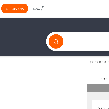
איקון
גיוס עובדים
כניסה
התחברות
 קרוב