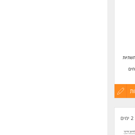
לפני
שליחה
ה בתחום ניהול ותחזוקת בסיסי נתונים מחפשת מתמחה DBA ותשתיות
 מומחים
הזדמנות להשתלב במסלול הכשרה ייחודי, לרכוש ניסיון מעשי בסביבות Production,
ת
עדכון
קורות
2 ימים
החיים
לפני