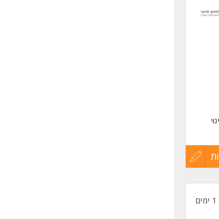
כאחד.
לפני
שליחה
וי
תות ח'-
ת
עדכון
קורות
ה
1 ימים
החיים