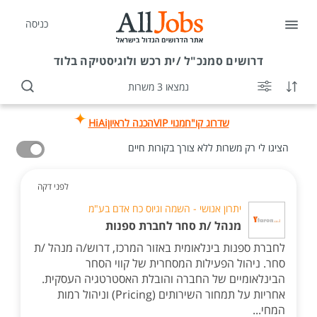
כניסה
דרושים
סמנכ"ל /ית רכש ולוגיסטיקה בלוד
נמצאו 3 משרות
שדרוג קו"ח
מנוי VIP
הכנה לראיון
HiAi
הציגו לי רק משרות ללא צורך בקורות חיים
לפני דקה
יתרון אנושי - השמה וגיוס כח אדם בע"מ
מנהל /ת סחר לחברת ספנות
לחברת ספנות בינלאומית באזור המרכז, דרוש/ה מנהל /ת
סחר. ניהול הפעילות המסחרית של קווי הסחר
הבינלאומיים של החברה והובלת האסטרטגיה העסקית.
אחריות על תמחור השירותים (Pricing) וניהול רמות
המחי...