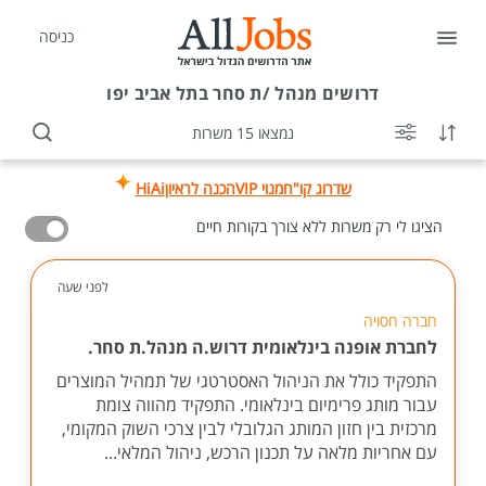
כניסה
דרושים
מנהל /ת סחר בתל אביב יפו
נמצאו 15 משרות
שדרוג קו"ח
מנוי VIP
הכנה לראיון
HiAi
הציגו לי רק משרות ללא צורך בקורות חיים
לפני שעה
חברה חסויה
לחברת אופנה בינלאומית דרוש.ה מנהל.ת סחר.
התפקיד כולל את הניהול האסטרטגי של תמהיל המוצרים
עבור מותג פרימיום בינלאומי. התפקיד מהווה צומת
מרכזית בין חזון המותג הגלובלי לבין צרכי השוק המקומי,
עם אחריות מלאה על תכנון הרכש, ניהול המלאי...