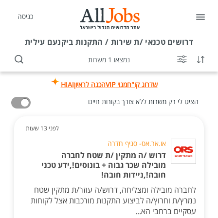
כניסה
דרושים
טכנאי /ת שירות / התקנות ביקנעם עילית
נמצאו 1 משרות
שדרוג קו"ח
מנוי VIP
הכנה לראיון
HiAi
הציגו לי רק משרות ללא צורך בקורות חיים
לפני 13 שעות
או.אר.אס- סניף חדרה
דרוש /ה מתקין /ת שטח לחברה
מובילה שכר גבוה + בונוסים!,ידע טכני
חובה!,ניידות חובה!
לחברה מובילה ומצליחה, דרוש/ה עוזר/ת מתקין שטח
נמרץ/ת וחרוץ/ה לביצוע התקנות מורכבות אצל לקוחות
עסקיים ברחבי הא...