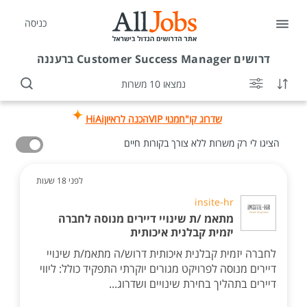
כניסה
דרושים
Customer Success Manager ברעננה
נמצאו 10 משרות
שדרוג קו"ח
מנוי VIP
הכנה לראיון
HiAi
הציגו לי רק משרות ללא צורך בקורות חיים
לפני 18 שעות
insite-hr
מתאמ /ת שינויי דיירים מנוסה לחברה
יזמית קבלנית איכותית
לחברה יזמית קבלנית איכותית דרוש/ה מתאמ/ת שינויי
דיירים מנוסה לפרויקט מגורים יוקרתי התפקיד כולל: ליווי
דיירים בתהליך בחירת שינויים ושדרוג...