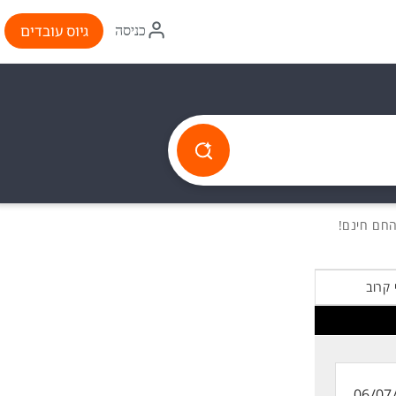
איקון
גיוס עובדים
כניסה
התחברות
החם חינם!
 קרוב
06/07