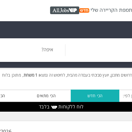
ת
מפת הקריירה שלי
AllJobs VIP
איפה?
דרושים
מתכנן, יועץ סביבתי בעבודה מהבית, לחיפוש זה נמצאו
1 משרות
, מתוכן בלוח 
 לפי:
הכי חדש
הכי מתאים
הכי
לוח ללקוחות
בלבד
/2026