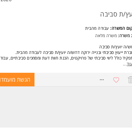
עץ/ת סביבה
קום המשרה:
עבודה מהבית
ג משרה:
משרה מלאה
ש/ה יועץ/ת סביבה
רת ייעוץ סביבתי ובנייה ירוקה דרוש/ה יועץ/ת סביבה לעבודה מהבית.
קיד כולל ליווי סביבתי של פרויקטים, הכנת חוות דעת ומסמכים סביבתיים, עבוד
תי תכנון, יזמים ורשויות.
וד
...
דה גמישה מהבית, בצוות מקצועי ונעים, בפרויקטים מגוונים ומשמעותיים.
8724366
הגשת מועמדו
שות:
ר רלוונטי בתחום הסביבה / תכנון / גיאוגרפיה / הנדסה סביבתית
יון בייעוץ סביבתי או תהליכי רישוי ותכנון - יתרון
לת כתיבה מקצועית, סדר, אחריות ועבודה עצמאית המשרה מיועדת לנשים ולגבר
חד.