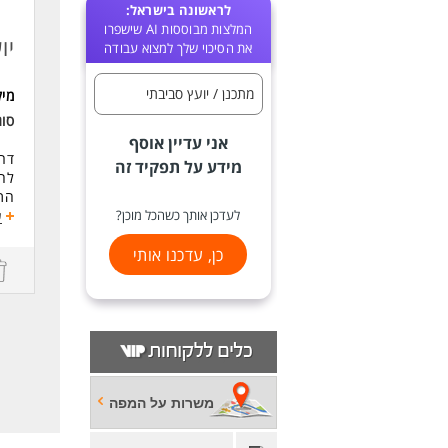
לראשונה בישראל:
המלצות מבוססות AI שישפרו
יו
את הסיכוי שלך למצוא עבודה
מתכנן / יועץ סביבתי
מי
סו
אני עדיין אוסף
דרו
מידע על תפקיד זה
לחב
התפ
לעדכן אותך כשהכל מוכן?
צוו
ע
עבו
כן, עדכנו אותי
דרי
תוא
ניס
יכו
כא
משרות על המפה