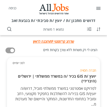
כניסה
דרושים
מתכנן /ת / יועץ /ת סביבתי /ת בגבעת זאב
נמצאו 1 משרות
שדרוג קו"ח
מנוי VIP
הכנה לראיון
הציגו לי רק משרות ללא צורך בקורות חיים
לפני יומיים
חברה חסויה
יועץ /ת GIS בכיר /ה במשרד ממשלתי | ירושלים
(היברידי)
לפרויקט אסטרטגי במשרד ממשלתי מוביל, דרוש/ה
יועץ/ת GIS בכיר/ה להשתלבות בתפקיד מקצועי, רחב
ומוביל בתחומי החדשנות, המחקר והיישום של מערכות
מ...